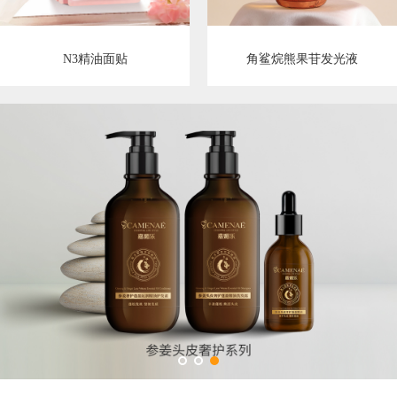
N3精油面贴
角鲨烷熊果苷发光液