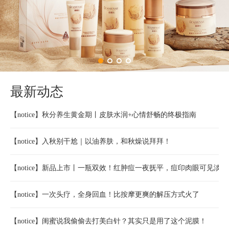
最新动态
【notice】
秋分养生黄金期丨皮肤水润+心情舒畅的终极指南
【notice】
入秋别干尬｜以油养肤，和秋燥说拜拜！
【notice】
新品上市丨一瓶双效！红肿痘一夜抚平，痘印肉眼可见淡了
【notice】
一次头疗，全身回血！比按摩更爽的解压方式火了
【notice】
闺蜜说我偷偷去打美白针？其实只是用了这个泥膜！